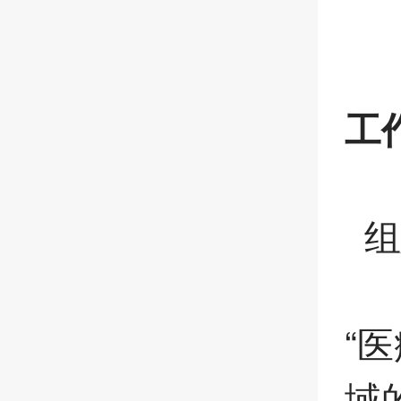
工
组
“
域