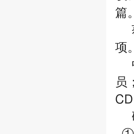
篇
获
项
中
员
C
研
①