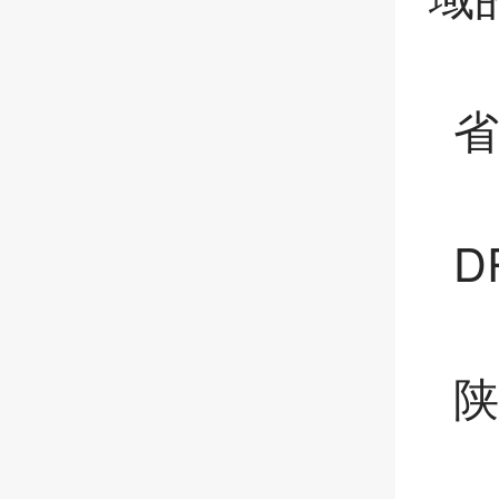
省
D
陕